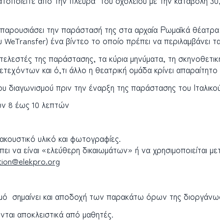
ατοποιείτε από την πλευρά του σχολείου με την καταβολή 30,
 παρουσιάσει την παράστασή της στα αρχαία Ρωμαϊκά θέατρα τ
 WeTransfer) ένα βίντεο το οποίο πρέπει να περιλαμβάνει τ
ελεστές της παράστασης, τα κύρια μηνύματα, τη σκηνοθετικ
ετεχόντων και ό,τι άλλο η θεατρική ομάδα κρίνει απαραίτητο 
ου διαγωνισμού πριν την έναρξη της παράστασης του Ιταλικού
των 8 έως 10 λεπτών
ακουστικό υλικό και φωτογραφίες.
ει να είναι «ελεύθερη δικαιωμάτων» ή να χρησιμοποιείται με
tion@elekpro.org
σμό σημαίνει και αποδοχή των παρακάτω όρων της διοργάνω
νται αποκλειστικά από μαθητές.