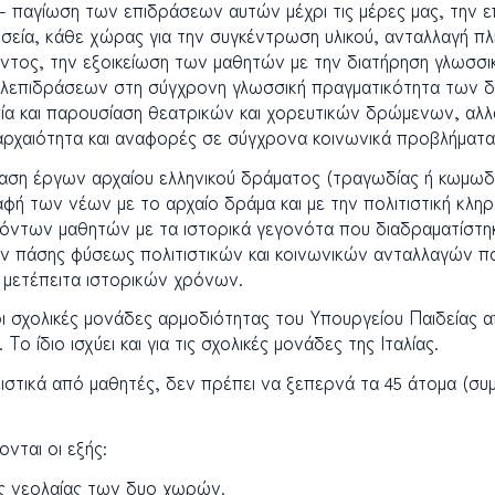
ση – παγίωση των επιδράσεων αυτών μέχρι τις μέρες μας, την
σεία, κάθε χώρας για την συγκέντρωση υλικού, ανταλλαγή πλ
όντος, την εξοικείωση των μαθητών με την διατήρηση γλωσ
ληλεπιδράσεων στη σύγχρονη γλωσσική πραγματικότητα των δ
ία και παρουσίαση θεατρικών και χορευτικών δρώμενων, αλλ
αρχαιότητα και αναφορές σε σύγχρονα κοινωνικά προβλήματ
ση έργων αρχαίου ελληνικού δράματος (τραγωδίας ή κωμωδία
παφή των νέων με το αρχαίο δράμα και με την πολιτιστική κλ
χόντων μαθητών με τα ιστορικά γεγονότα που διαδραματίστη
ων πάσης φύσεως πολιτιστικών και κοινωνικών ανταλλαγών π
ν μετέπειτα ιστορικών χρόνων.
 σχολικές μονάδες αρμοδιότητας του Υπουργείου Παιδείας απ
ίδιο ισχύει και για τις σχολικές μονάδες της Ιταλίας.
ειστικά από μαθητές, δεν πρέπει να ξεπερνά τα 45 άτομα (
νται οι εξής:
ς νεολαίας των δυο χωρών.